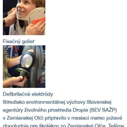
Fixačný golier
Defibrilačné elektródy
Stredisko environmentálnej výchovy Slovenskej
agentúry životného prostredia Dropie (SEV SAŽP)
v Zemianskej Olči pripravilo v mesiaci marec pútavé
dopoludnie pre školákov zo Zemianskej Olče. Tešíme