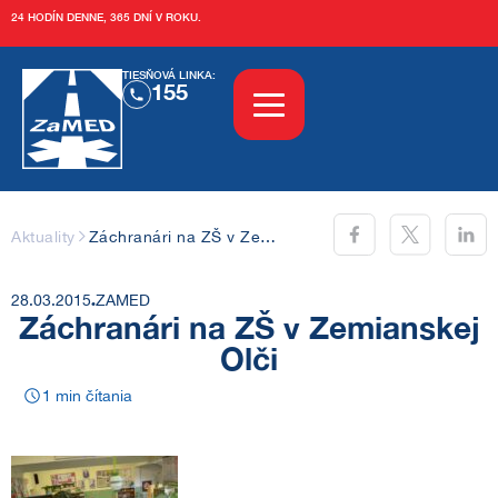
24 HODÍN DENNE, 365 DNÍ V ROKU.
TIESŇOVÁ LINKA:
155
Aktuality
Aktuality
Záchranári na ZŠ v Zemianskej Olči
Sledujte nás aj tu:
O nás
28.03.2015
ZAMED
Záchranári na ZŠ v Zemianskej
Olči
O ZaMEDe
Vzdelávanie
1
min čítania
História
Tréningové centrum
Služby
Kariéra
Kurzy
OZ ZaMED KN