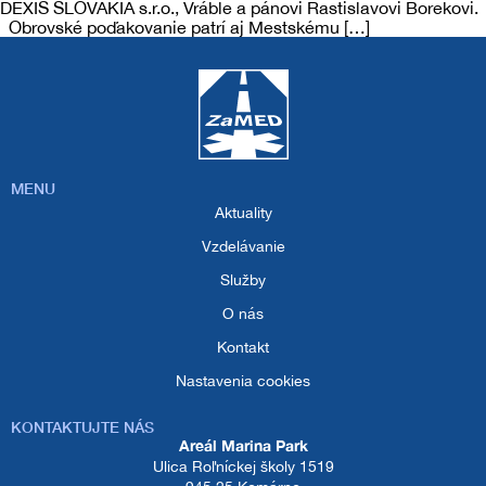
DEXIS SLOVAKIA s.r.o., Vráble a pánovi Rastislavovi Borekovi.
Obrovské poďakovanie patrí aj Mestskému […]
MENU
Aktuality
Vzdelávanie
Služby
O nás
Kontakt
Nastavenia cookies
KONTAKTUJTE NÁS
Areál Marina Park
Ulica Roľníckej školy 1519