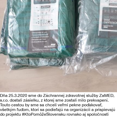
Záchranná zdravotná služba
Kontakt
Projekty
Tréningové centrum
Autonómna mobilná stanica záchrannej
zdravotnej služby ZaMED – AMOS
Záchranárska motorka
Zavedenie systému rendez-vous v
Komárne
Dňa 25.3.2020 sme do Záchrannej zdravotnej služby ZaMED,
s.r.o. dostali zásielku, z ktorej sme zostali milo prekvapení.
Touto cestou by sme sa chceli veľmi pekne poďakovať,
všetkým ľuďom, ktorí sa podieľajú na organizácii a prispievajú
do projektu #KtoPomôžeSlovensku rovnako aj spoločnosti