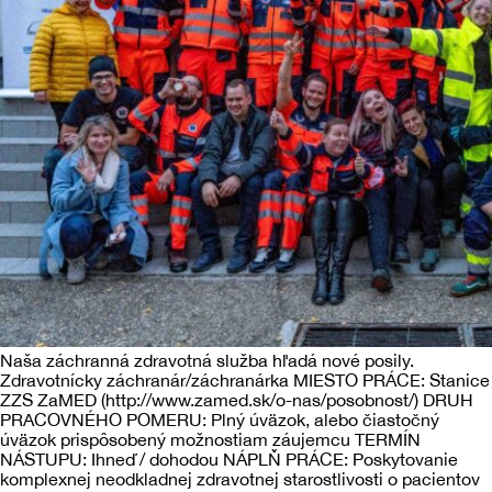
Záchranná zdravotná služba
Kontakt
Projekty
Tréningové centrum
Autonómna mobilná stanica záchrannej
zdravotnej služby ZaMED – AMOS
Záchranárska motorka
Zavedenie systému rendez-vous v
Komárne
Naša záchranná zdravotná služba hľadá nové posily.
Zdravotnícky záchranár/záchranárka MIESTO PRÁCE: Stanice
ZZS ZaMED (http://www.zamed.sk/o-nas/posobnost/) DRUH
PRACOVNÉHO POMERU: Plný úväzok, alebo čiastočný
úväzok prispôsobený možnostiam záujemcu TERMÍN
NÁSTUPU: Ihneď / dohodou NÁPLŇ PRÁCE: Poskytovanie
komplexnej neodkladnej zdravotnej starostlivosti o pacientov