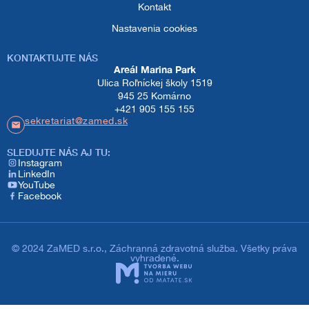
Záchranná zdravotná služba
Kontakt
Kontakt
Nastavenia cookies
Projekty
Tréningové centrum
KONTAKTUJTE NÁS
Areál Marina Park
Autonómna mobilná stanica záchrannej
Ulica Roľníckej školy 1519
zdravotnej služby ZaMED – AMOS
945 25 Komárno
+421 905 155 155
sekretariat@zamed.sk
Záchranárska motorka
SLEDUJTE NÁS AJ TU:​
Instagram
Zavedenie systému rendez-vous v
LinkedIn
Komárne
YouTube
Facebook
© 2024 ZaMED s.r.o., Záchranná zdravotná služba. Všetky práva
vyhradené.