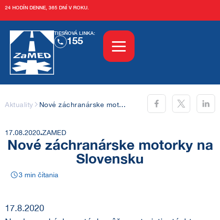
24 HODÍN DENNE, 365 DNÍ V ROKU.
TIESŇOVÁ LINKA:
155
Aktuality
Aktuality
Nové záchranárske motorky na Slovensku
Sledujte nás aj tu:
O nás
17.08.2020
ZAMED
Nové záchranárske motorky na
Slovensku
O ZaMEDe
Vzdelávanie
3
min čítania
História
Tréningové centrum
Služby
17.8.2020
Kariéra
Kurzy
OZ ZaMED KN