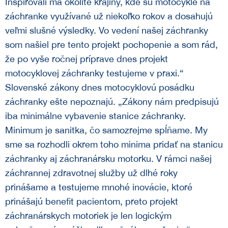
Inšpirovali ma okolité krajiny, kde sú motocykle na
záchranke využívané už niekoľko rokov a dosahujú
veľmi slušné výsledky. Vo vedení našej záchranky
som našiel pre tento projekt pochopenie a som rád,
že po vyše ročnej príprave dnes projekt
motocyklovej záchranky testujeme v praxi.“
Slovenské zákony dnes motocyklovú posádku
záchranky ešte nepoznajú. „Zákony nám predpisujú
iba minimálne vybavenie stanice záchranky.
Minimum je sanitka, čo samozrejme spĺňame. My
sme sa rozhodli okrem toho minima pridať na stanicu
záchranky aj záchranársku motorku. V rámci našej
záchrannej zdravotnej služby už dlhé roky
prinášame a testujeme mnohé inovácie, ktoré
prinášajú benefit pacientom, preto projekt
záchranárskych motoriek je len logickým