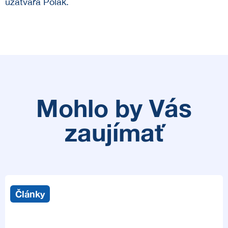
uzatvára Polák.
Mohlo by Vás
zaujímať
Články