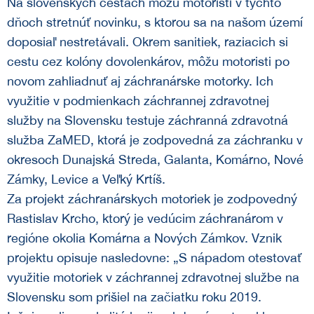
Na slovenských cestách môžu motoristi v týchto
Záchranná zdravotná služba
Kontakt
dňoch stretnúť novinku, s ktorou sa na našom území
Projekty
doposiaľ nestretávali. Okrem sanitiek, raziacich si
Tréningové centrum
cestu cez kolóny dovolenkárov, môžu motoristi po
Autonómna mobilná stanica záchrannej
novom zahliadnuť aj záchranárske motorky. Ich
zdravotnej služby ZaMED – AMOS
využitie v podmienkach záchrannej zdravotnej
služby na Slovensku testuje záchranná zdravotná
Záchranárska motorka
služba ZaMED, ktorá je zodpovedná za záchranku v
okresoch Dunajská Streda, Galanta, Komárno, Nové
Zavedenie systému rendez-vous v
Zámky, Levice a Veľký Krtíš.
Komárne
Za projekt záchranárskych motoriek je zodpovedný
Rastislav Krcho, ktorý je vedúcim záchranárom v
regióne okolia Komárna a Nových Zámkov. Vznik
projektu opisuje nasledovne: „S nápadom otestovať
využitie motoriek v záchrannej zdravotnej službe na
Slovensku som prišiel na začiatku roku 2019.