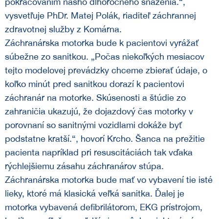
pokračovaním nášho dlhoročného snaženia.“,
vysvetľuje PhDr. Matej Polák, riaditeľ záchrannej
zdravotnej služby z Komárna.
Záchranárska motorka bude k pacientovi vyrážať
súbežne zo sanitkou. „Počas niekoľkých mesiacov
tejto modelovej prevádzky chceme zbierať údaje, o
koľko minút pred sanitkou dorazí k pacientovi
záchranár na motorke. Skúsenosti a štúdie zo
zahraničia ukazujú, že dojazdový čas motorky v
porovnaní so sanitnými vozidlami dokáže byť
podstatne kratší.“, hovorí Krcho. Šanca na prežitie
pacienta napríklad pri resuscitáciách tak vďaka
rýchlejšiemu zásahu záchranárov stúpa.
Záchranárska motorka bude mať vo vybavení tie isté
lieky, ktoré má klasická veľká sanitka. Ďalej je
motorka vybavená defibrilátorom, EKG prístrojom,