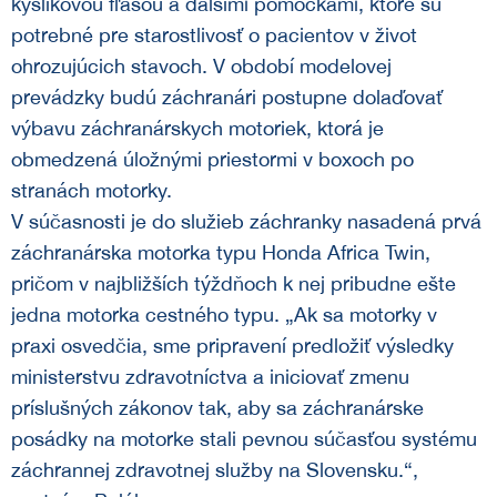
kyslíkovou fľašou a ďalšími pomôckami, ktoré sú
potrebné pre starostlivosť o pacientov v život
ohrozujúcich stavoch. V období modelovej
prevádzky budú záchranári postupne dolaďovať
výbavu záchranárskych motoriek, ktorá je
obmedzená úložnými priestormi v boxoch po
stranách motorky.
V súčasnosti je do služieb záchranky nasadená prvá
záchranárska motorka typu Honda Africa Twin,
pričom v najbližších týždňoch k nej pribudne ešte
jedna motorka cestného typu. „Ak sa motorky v
praxi osvedčia, sme pripravení predložiť výsledky
ministerstvu zdravotníctva a iniciovať zmenu
príslušných zákonov tak, aby sa záchranárske
posádky na motorke stali pevnou súčasťou systému
záchrannej zdravotnej služby na Slovensku.“,