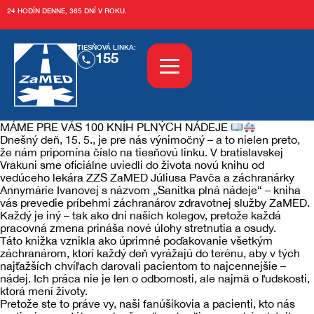
24 HODÍN DENNE, 365 DNÍ V ROKU.
TIESŇOVÁ LINKA:
155
MÁME PRE VÁS 100 KNÍH PLNÝCH NÁDEJE
Dnešný deň, 15. 5., je pre nás výnimočný – a to nielen preto,
Aktuality
Sledujte nás aj tu:
že nám pripomína číslo na tiesňovú linku. V bratislavskej
Vrakuni sme oficiálne uviedli do života novú knihu od
vedúceho lekára ZZS ZaMED Júliusa Pavča a záchranárky
O nás
Annymárie Ivanovej s názvom „Sanitka plná nádeje“ – kniha
vás prevedie príbehmi záchranárov zdravotnej služby ZaMED.
Každý je iný – tak ako dni našich kolegov, pretože každá
pracovná zmena prináša nové úlohy stretnutia a osudy.
O ZaMEDe
Vzdelávanie
Táto knižka vznikla ako úprimné poďakovanie všetkým
záchranárom, ktorí každý deň vyrážajú do terénu, aby v tých
najťažších chvíľach darovali pacientom to najcennejšie –
História
Tréningové centrum
Služby
nádej. Ich práca nie je len o odbornosti, ale najmä o ľudskosti,
ktorá mení životy.
Pretože ste to práve vy, naši fanúšikovia a pacienti, kto nás
Kariéra
Kurzy
OZ ZaMED KN