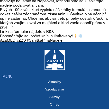
motivuje neustále sa zlepšovať, rozhodli sme sa kúsok tejto
Záchranná zdravotná služba
Kontakt
nádeje podarovať aj vám.
Prvých 100 z vás, ktorí vyplnia náš krátky formulár a zanechá
Projekty
odkaz našim záchranárom, získa knihu „Sanitka plná nádeje“
Tréningové centrum
úplne zadarmo. Chceme, aby sa tieto príbehy dostali k ľuďom,
ktorých zaujíma svet za majákmi a ktorí vedia oceniť prácu v
Autonómna mobilná stanica záchrannej
prvej línii.
zdravotnej služby ZaMED – AMOS
Link na formulár nájdete v BIO.
Poponáhľajte sa, počet kníh je limitovaný!
#ZaMED #ZZS #SanitkaPlnáNádeje
Záchranárska motorka
Zavedenie systému rendez-vous v
Komárne
MENU
Aktuality
Vzdelávanie
Služby
O nás