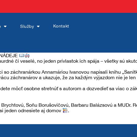
Kontakt
e
Služby
 NÁDEJE
urdné či veselé, no jeden prívlastok ich spája – všetky sú sku
Sledujte nás aj tu:
i so záchranárkou Annamáriou Ivanovou napísali knihu „Sanitk
ácu záchranárov a ukazuje, že za každým výjazdom nie je len o
udete môcť osobne stretnúť s autorom a dozvedieť sa viac o zák
u Brychtovú, Soňu Borušovičovú, Barbaru Balázsovú a MUDr. R
 si jeden odnesiete aj domov
.