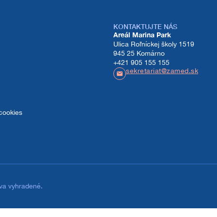
KONTAKTUJTE NÁS
Areál Marina Park
Ulica Roľníckej školy 1519
tnej služby ZaMED – AMOS
945 25 Komárno
+421 905 155 155
sekretariat@zamed.sk
cookies
va vyhradené.