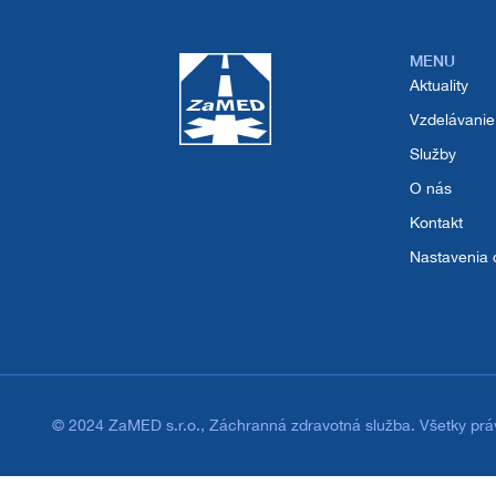
Záchranná zdravotná služba
Kontakt
Projekty
MENU
Tréningové centrum
Aktuality
Autonómna mobilná stanica záchrannej zdravo
Vzdelávanie
Služby
Záchranárska motorka
O nás
Kontakt
Zavedenie systému rendez-vous v Komárne
Nastavenia 
© 2024 ZaMED s.r.o., Záchranná zdravotná služba. Všetky prá