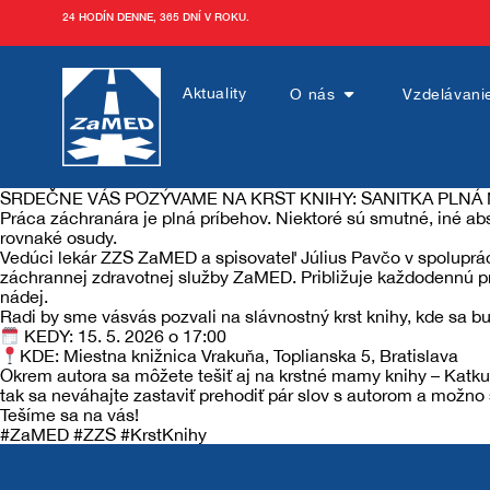
24 HODÍN DENNE, 365 DNÍ V ROKU.
Aktuality
O nás
Vzdelávani
SRDEČNE VÁS POZÝVAME NA KRST KNIHY: SANITKA PLNÁ
Práca záchranára je plná príbehov. Niektoré sú smutné, iné abs
Aktuality
rovnaké osudy.
Vedúci lekár ZZS ZaMED a spisovateľ Július Pavčo v spoluprác
záchrannej zdravotnej služby ZaMED. Približuje každodennú pr
O nás
nádej.
Radi by sme vásvás pozvali na slávnostný krst knihy, kde sa b
KEDY: 15. 5. 2026 o 17:00
KDE: Miestna knižnica Vrakuňa, Toplianska 5, Bratislava
O ZaMEDe
Vzdelávanie
Okrem autora sa môžete tešiť aj na krstné mamy knihy – Katk
tak sa neváhajte zastaviť prehodiť pár slov s autorom a možno
Tešíme sa na vás!
História
Tréningové centrum
Služby
#ZaMED #ZZS #KrstKnihy
Kariéra
Kurzy
OZ ZaMED KN