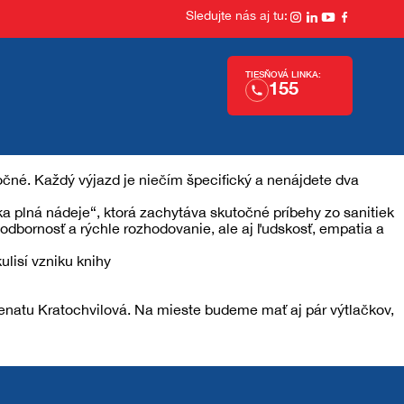
Sledujte nás aj tu:
TIESŇOVÁ LINKA:
155
točné. Každý výjazd je niečím špecifický a nenájdete dva
a plná nádeje“, ktorá zachytáva skutočné príbehy zo sanitiek
dbornosť a rýchle rozhodovanie, ale aj ľudskosť, empatia a
ulisí vzniku knihy
enatu Kratochvilová. Na mieste budeme mať aj pár výtlačkov,