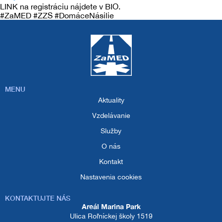
Záchranná zdravotná služba
Kontakt
LINK na registráciu nájdete v BIO.
#ZaMED #ZZS #DomáceNásilie
Projekty
Tréningové centrum
Autonómna mobilná stanica záchrannej
zdravotnej služby ZaMED – AMOS
MENU
Záchranárska motorka
Aktuality
Vzdelávanie
Zavedenie systému rendez-vous v
Komárne
Služby
O nás
Kontakt
Nastavenia cookies
KONTAKTUJTE NÁS
Areál Marina Park
Ulica Roľníckej školy 1519