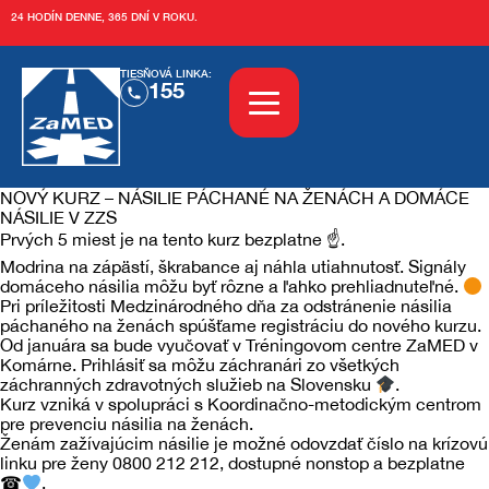
24 HODÍN DENNE, 365 DNÍ V ROKU.
TIESŇOVÁ LINKA:
155
NOVÝ KURZ – NÁSILIE PÁCHANÉ NA ŽENÁCH A DOMÁCE
NÁSILIE V ZZS
Aktuality
Sledujte nás aj tu:
Prvých 5 miest je na tento kurz bezplatne ☝.
Modrina na zápästí, škrabance aj náhla utiahnutosť. Signály
domáceho násilia môžu byť rôzne a ľahko prehliadnuteľné.
O nás
Pri príležitosti Medzinárodného dňa za odstránenie násilia
páchaného na ženách spúšťame registráciu do nového kurzu.
Od januára sa bude vyučovať v Tréningovom centre ZaMED v
O ZaMEDe
Vzdelávanie
Komárne. Prihlásiť sa môžu záchranári zo všetkých
záchranných zdravotných služieb na Slovensku
.
Kurz vzniká v spolupráci s Koordinačno-metodickým centrom
História
pre prevenciu násilia na ženách.
Tréningové centrum
Služby
Ženám zažívajúcim násilie je možné odovzdať číslo na krízovú
linku pre ženy 0800 212 212, dostupné nonstop a bezplatne
☎
.
Kariéra
Kurzy
OZ ZaMED KN