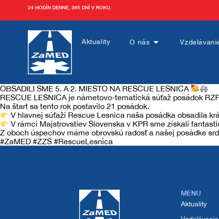
24 HODÍN DENNE, 365 DNÍ V ROKU.
Aktuality
O nás
Vzdelávani
OBSADILI SME 5. A 2. MIESTO NA RESCUE LESNICA
RESCUE LESNICA je námetovo-tematická súťaž posádok RZP s me
Aktuality
Na štart sa tento rok postavilo 21 posádok.
V hlavnej súťaži Rescue Lesnica naša posádka obsadila krá
V rámci Majstrovstiev Slovenska v KPR sme získali fantasti
O nás
Z oboch úspechov máme obrovskú radosť a našej posádke sr
#ZaMED #ZZS #RescueLesnica
O ZaMEDe
Vzdelávanie
História
Tréningové centrum
Služby
MENU
Aktuality
Kariéra
Kurzy
OZ ZaMED KN