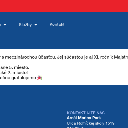
Kontakt
e
Služby
dzinárodnou účasťou. Jej súčasťou je aj XI. ročník Majstrov
Sledujte nás aj tu:
sne 5. miesto.
cké 2. miesto!
dečne gratulujeme
KONTAKTUJTE NÁS
Areál Marina Park
Ulica Roľníckej školy 1519