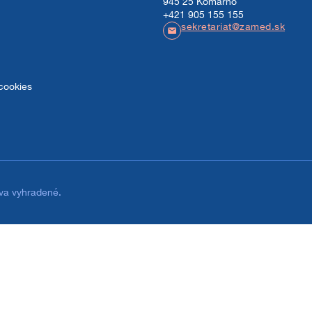
945 25 Komárno
+421 905 155 155
sekretariat@zamed.sk
tnej služby ZaMED – AMOS
cookies
va vyhradené.