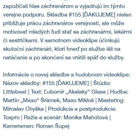
zapožičali hlas záchranárom a vyjadrujú im týmto
verejne podporu. Skladba #155 [ĎAKUJEME] nielen
približuje prácu záchranárov verejnosti, ale môže
motivovať mladých ľudí stať sa záchranármi, lekármi
či sestričkami. V samotnom videoklipe účinkujú
skutoční záchranári, ktorí hneď po službe išli na
natáčanie a po skončení sa vrátili späť do služby.
Informácie o novej skladbe a hudobnom videoklipe:
Názov skladby: #155 [ĎAKUJEME] | Štúdio:
Littlebeat | Text: Ľubomír „Akalaky“ Glasa | Hudba:
Martin „Maxo“ Šrámek, Maxo Mikloš | Mastering:
Miroslav Chyška | Produkcia a postprodukcia:
Toxpro | Režia a scenár: Monika Mahútová |
Kameraman: Roman Šupej