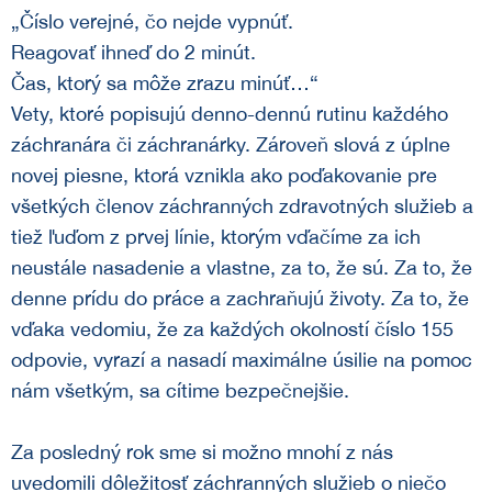
„Číslo verejné, čo nejde vypnúť.
Reagovať ihneď do 2 minút.
Čas, ktorý sa môže zrazu minúť…“
Vety, ktoré popisujú denno-dennú rutinu každého
záchranára či záchranárky. Zároveň slová z úplne
novej piesne, ktorá vznikla ako poďakovanie pre
všetkých členov záchranných zdravotných služieb a
tiež ľuďom z prvej línie, ktorým vďačíme za ich
neustále nasadenie a vlastne, za to, že sú. Za to, že
denne prídu do práce a zachraňujú životy. Za to, že
vďaka vedomiu, že za každých okolností číslo 155
odpovie, vyrazí a nasadí maximálne úsilie na pomoc
nám všetkým, sa cítime bezpečnejšie.
Za posledný rok sme si možno mnohí z nás
uvedomili dôležitosť záchranných služieb o niečo