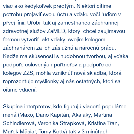
viac ako kedykoľvek predtým. Niektorí cítime
potrebu prejaviť svoju úctu a vďaku voči ľuďom v
prvej línii. Urobil tak aj zamestnanec záchrannej
zdravotnej služby ZaMED, ktorý chcel zaujímavou
formou vytvoriť akt vďaky svojim kolegom
záchranárom za ich záslužnú a náročnú prácu.
Keďže má skúsenosti s hudobnou tvorbou, aj vďaka
podpore oslovených partnerov a podpore od
kolegov ZZS, mohla vzniknúť nová skladba, ktorá
reprezentuje myšlienky aj nás ostatných, ktorí sa
cítime vďační.
Skupina interpretov, kde figurujú viaceré populárne
mená (Maxo, Dano Kapitán, Akalaky, Martina
Schindlerová, Veronika Strapková, Kristina Tran,
Marek Mäsiar, Tomy Kotty) tak v 3 minútach